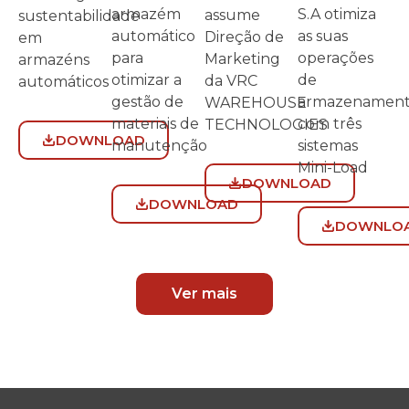
S.A otimiza
armazém
assume
sustentabilidade
as suas
automático
Direção de
em
operações
para
Marketing
armazéns
de
otimizar a
da VRC
automáticos
armazenamen
gestão de
WAREHOUSE
com três
materiais de
TECHNOLOGIES
DOWNLOAD
sistemas
manutenção
Mini-Load
DOWNLOAD
DOWNLOAD
DOWNLO
Ver mais