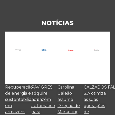
NOTÍCIAS
Recuperação
PAVIGRÉS
Carolina
CALZADOS FA
de energia e
adquire
Galeão
S.A otimiza
sustentabilidade
armazém
assume
as suas
em
automático
Direção de
operações
armazéns
para
Marketing
de