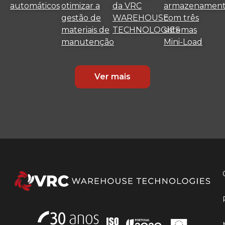
automáticos
otimizar a
da VRC
armazenamen
gestão de
WAREHOUSE
com três
materiais de
TECHNOLOGIES
sistemas
manutenção
Mini-Load
Ver mais