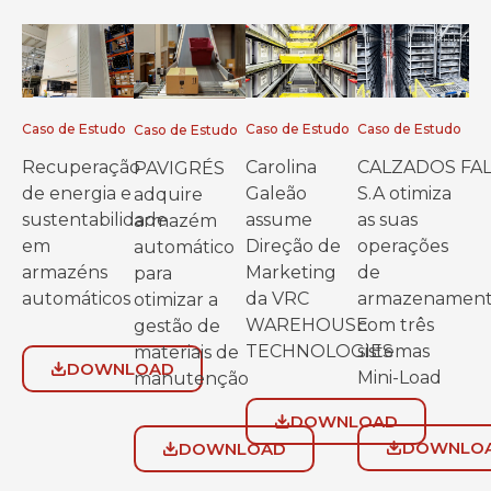
Caso de Estudo
Caso de Estudo
Caso de Estudo
Caso de Estudo
Recuperação
Carolina
CALZADOS FA
PAVIGRÉS
de energia e
Galeão
S.A otimiza
adquire
sustentabilidade
assume
as suas
armazém
em
Direção de
operações
automático
armazéns
Marketing
de
para
automáticos
da VRC
armazenamen
otimizar a
WAREHOUSE
com três
gestão de
TECHNOLOGIES
sistemas
materiais de
DOWNLOAD
Mini-Load
manutenção
DOWNLOAD
DOWNLO
DOWNLOAD