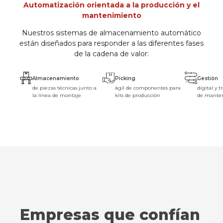
Automatización orientada a la producción y el
mantenimiento
Nuestros sistemas de almacenamiento automático
están diseñados para responder a las diferentes fases
de la cadena de valor:
Almacenamiento
Picking
Gestión
de piezas técnicas junto a
ágil de componentes para
digital y t
la línea de montaje
kits de producción
de mante
Empresas que confían